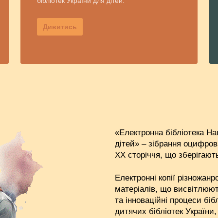
бібліотек України для дітей.
Дивитись
«Електронна бібліотека На
дітей» – зібрання оцифров
XX сторіччя, що зберігають
Електронні копії різножан
матеріалів, що висвітлюют
та інноваційні процеси біб
дитячих бібліотек України