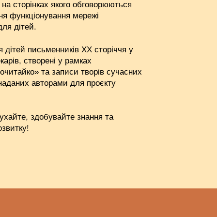
, на сторінках якого обговорюються
ння функціонування мережі
для дітей.
я дітей письменників XX сторіччя у
карів, створені у рамках
очитайко» та записи творів сучасних
 наданих авторами для проєкту
ухайте, здобувайте знання та
озвитку!