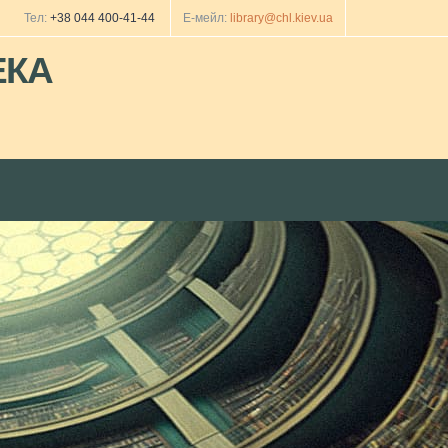
Тел:
+38 044 400-41-44
Е-мейл:
library@chl.kiev.ua
ЕКА