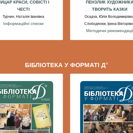
ИЦАР КРАСИ, СОВІСТІ І
ПЕНЗЛИК ХУДОЖНИК
ЧЕСТІ
ТВОРИТЬ КАЗКИ
Турчин, Наталія Іванівна
Осадча, Юлія Володимирівн
Інформаційні списки
Слободянюк, Ірина Вікторів
Методичні рекомендаці
БІБЛІОТЕКА У ФОРМАТІ Д°